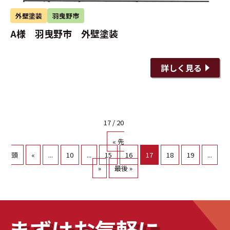
外壁塗装
羽曳野市
A様 羽曳野市 外壁塗装
詳しく見る
17 / 20
« 先
頭
«
...
10
...
15
16
17
18
19
...
»
最後 »
まずはお気軽に