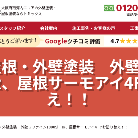
012
大阪府南河内エリアの外壁塗装・
屋根塗装ならトミックス
電話受付
スタッフ紹介
会社案内
施工事例・お客様の声
工
Google
クチコミ評価
4.7
 屋根・外壁塗装 外
－IR、屋根サーモアイ
え！！
根・外壁塗装 外壁リファイン1000Si－IR、屋根サーモアイ4Fでお塗り替え！！