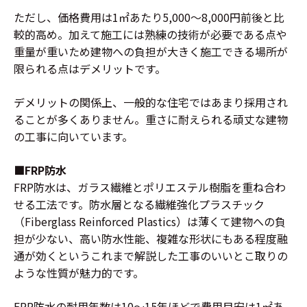
ただし、価格費用は1㎡あたり5,000〜8,000円前後と比
較的高め。加えて施工には熟練の技術が必要である点や
重量が重いため建物への負担が大きく施工できる場所が
限られる点はデメリットです。
デメリットの関係上、一般的な住宅ではあまり採用され
ることが多くありません。重さに耐えられる頑丈な建物
の工事に向いています。
■FRP防水
FRP防水は、ガラス繊維とポリエステル樹脂を重ね合わ
せる工法です。防水層となる繊維強化プラスチック
（Fiberglass Reinforced Plastics）は薄くて建物への負
担が少ない、高い防水性能、複雑な形状にもある程度融
通が効くというこれまで解説した工事のいいとこ取りの
ような性質が魅力的です。
FRP防水の耐用年数は10〜15年ほどで費用目安は1㎡あ