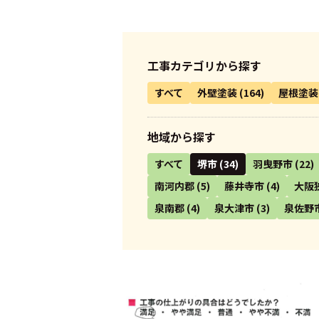
工事カテゴリから探す
すべて
外壁塗装
(164)
屋根塗装
地域から探す
すべて
堺市
(34)
羽曳野市
(22)
南河内郡
(5)
藤井寺市
(4)
大阪
泉南郡
(4)
泉大津市
(3)
泉佐野