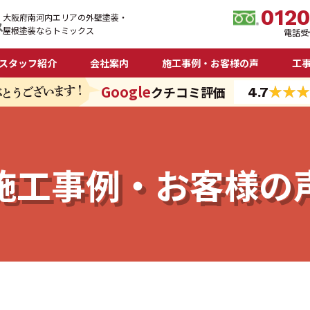
012
大阪府南河内エリアの外壁塗装・
屋根塗装ならトミックス
電話受付
スタッフ紹介
会社案内
施工事例・お客様の声
工
Google
クチコミ評価
4.7
施工事例・
お客様の