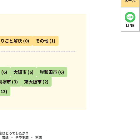
メール
LINE
困りごと解決
(0)
その他
(1)
市
(6)
大阪市
(6)
岸和田市
(6)
貝塚市
(3)
東大阪市
(2)
(13)