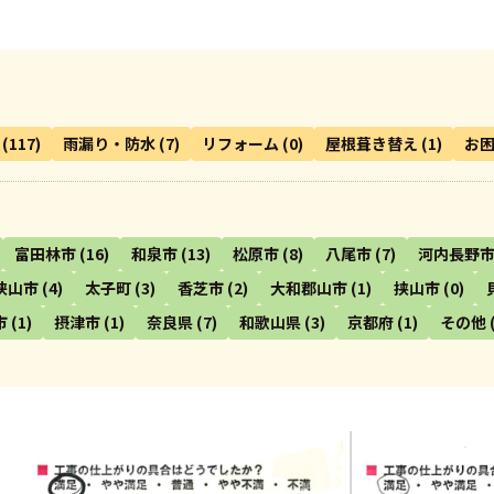
(117)
雨漏り・防水
(7)
リフォーム
(0)
屋根葺き替え
(1)
お
富田林市
(16)
和泉市
(13)
松原市
(8)
八尾市
(7)
河内長野
狭山市
(4)
太子町
(3)
香芝市
(2)
大和郡山市
(1)
挟山市
(0)
市
(1)
摂津市
(1)
奈良県
(7)
和歌山県
(3)
京都府
(1)
その他