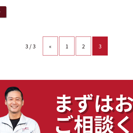
3 / 3
«
1
2
3
まずは
ご相談